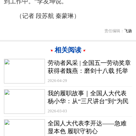
到工作中。”李友坤说。
（记者 段苏航 秦蒙琳）
责任编辑：
飞扬
相关阅读
劳动者风采 | 全国五一劳动奖章
获得者魏燕：磨剑十八载 托举
航天梦
2026-04-29
我的履职故事｜全国人大代表
杨小华：从“三尺讲台”到“为民
代言”
2026-03-03
全国人大代表李开达——急难
显本色 履职守初心